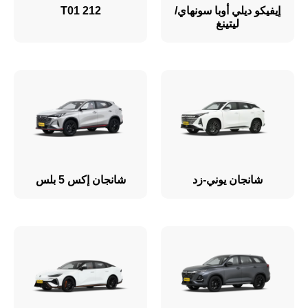
إيفيكو ديلي أوبا سونهاي/
212 T01
ليتينغ
شانجان يوني-زد
شانجان إكس 5 بلس