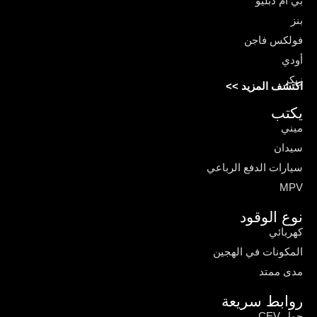
بي ام دبليو
بنز
فولكس فاجن
أودي
زيكر
اكتشف المزيد >>
يكتب
ميني
سيدان
سيارات الدفع الرباعي
MPV
نوع الوقود
كهربائي
المكونات في الهجين
مدى ممتد
روابط سريعة
حول CEV