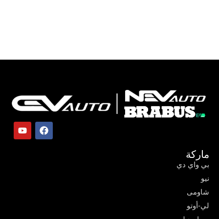
ماركة
بي واي دي
نيو
شاومى
لي-أوتو