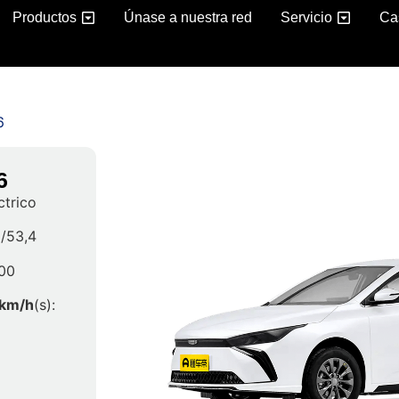
Productos
Únase a nuestra red
Servicio
Ca
6
6
ctrico
1/53,4
500
 km/h
(s):