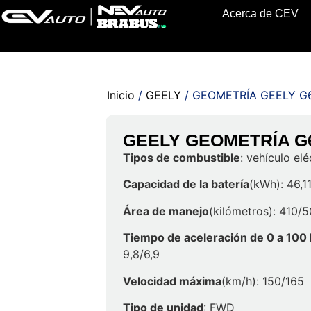
Acerca de CEV
Inicio
/
GEELY
/ GEOMETRÍA GEELY G
GEELY GEOMETRÍA G
Tipos de combustible
: vehículo elé
Capacidad de la batería
(kWh): 46,1
Área de manejo
(kilómetros): 410/
Tiempo de aceleración de 0 a 100
9,8/6,9
Velocidad máxima
(km/h): 150/165
Tipo de unidad
: FWD