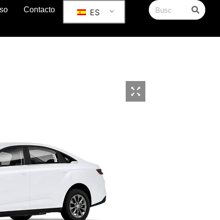
so
Contacto
ES