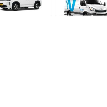
ON i60
IVECO DAILY EV
INFORM
Nombre