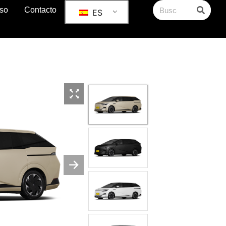
so
Contacto
ES