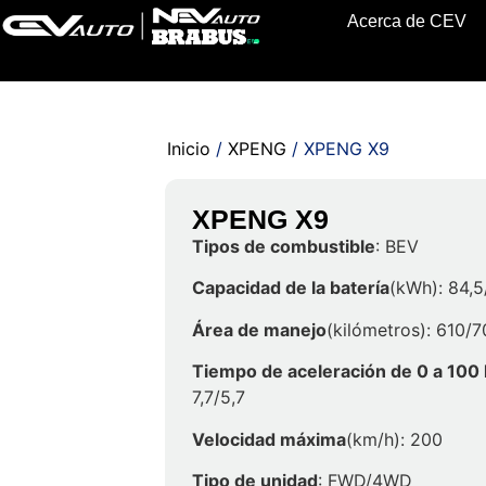
Acerca de CEV
Inicio
/
XPENG
/ XPENG X9
XPENG X9
Tipos de combustible
: BEV
Capacidad de la batería
(kWh): 84,5
Área de manejo
(kilómetros): 610/
Tiempo de aceleración de 0 a 100
7,7/5,7
Velocidad máxima
(km/h): 200
Tipo de unidad
: FWD/4WD