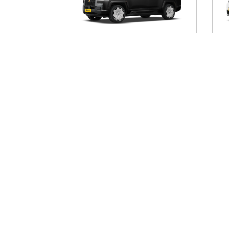
BYD YANGWANG U8L
AI
1 de enero de 2026 - 31 de