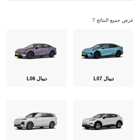
عرض جميع النتائج 7
ديبال L07
ديبال L06