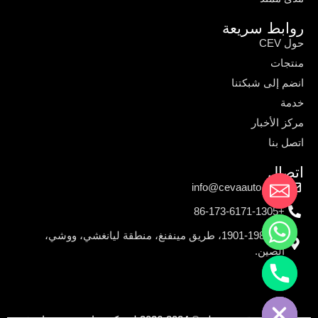
روابط سريعة
حول CEV
منتجات
انضم إلى شبكتنا
خدمة
مركز الأخبار
اتصل بنا
اتصال
info@cevaauto.com
+86-173-6171-1305
رقم 198-1901، طريق مينفنغ، منطقة ليانغشي، ووشي،
الصين.