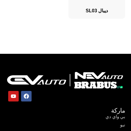
ديبال SL03
ماركة
بي واي دي
نيو