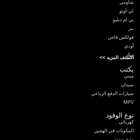
شاومى
لي-أوتو
بي ام دبليو
بنز
فولكس فاجن
أودي
زيكر
اكتشف المزيد >>
يكتب
ميني
سيدان
سيارات الدفع الرباعي
MPV
نوع الوقود
كهربائي
المكونات في الهجين
مدى ممتد