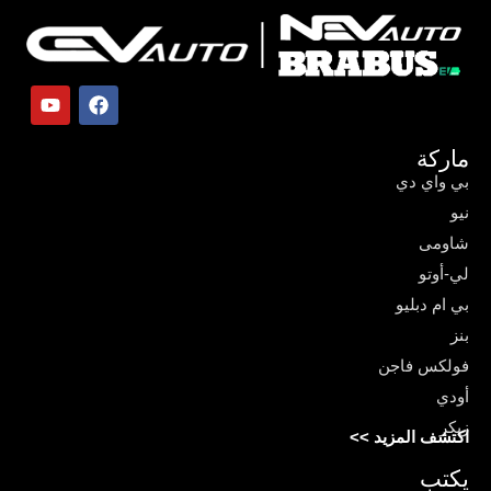
ماركة
بي واي دي
نيو
شاومى
لي-أوتو
بي ام دبليو
بنز
فولكس فاجن
أودي
زيكر
اكتشف المزيد >>
يكتب