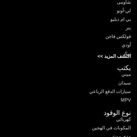
شاومى
لي-أوتو
بي ام دبليو
بنز
فولكس فاجن
أودي
زيكر
اكتشف المزيد >>
يكتب
ميني
سيدان
سيارات الدفع الرباعي
MPV
نوع الوقود
كهربائي
المكونات في الهجين
مدى ممتد