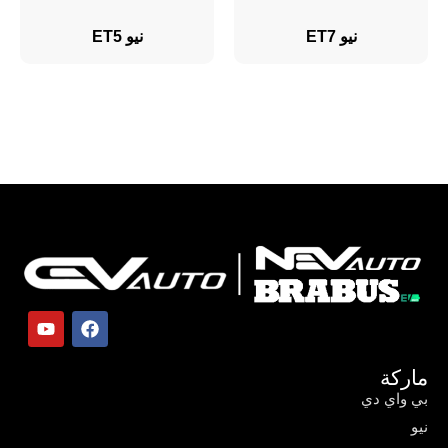
نيو ET7
نيو ET5
ماركة
بي واي دي
نيو