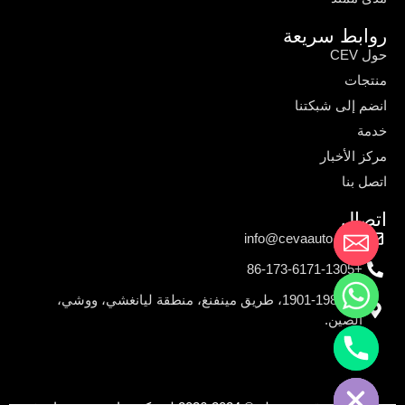
روابط سريعة
حول CEV
منتجات
انضم إلى شبكتنا
خدمة
مركز الأخبار
اتصل بنا
اتصال
info@cevaauto.com
+86-173-6171-1305
رقم 198-1901، طريق مينفنغ، منطقة ليانغشي، ووشي،
الصين.