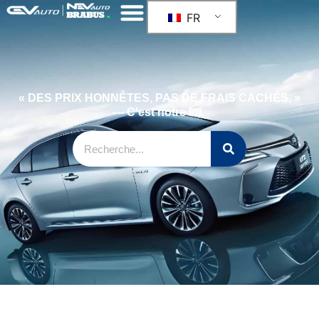
FR
« DES PRIX HONNÊTES, PAS DE FRAIS CACHÉS. »
— C'est notre loi.