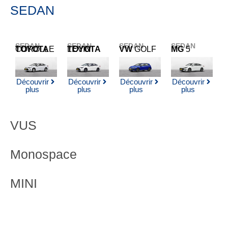
SEDAN
SEDAN
SEDAN
SEDAN
SEDAN
TOYOTA
COROLLE
TOYOTA
LEVIN
VW
GOLF
MG
5
Découvrir
Découvrir
Découvrir
Découvrir
plus
plus
plus
plus
VUS
Monospace
MINI