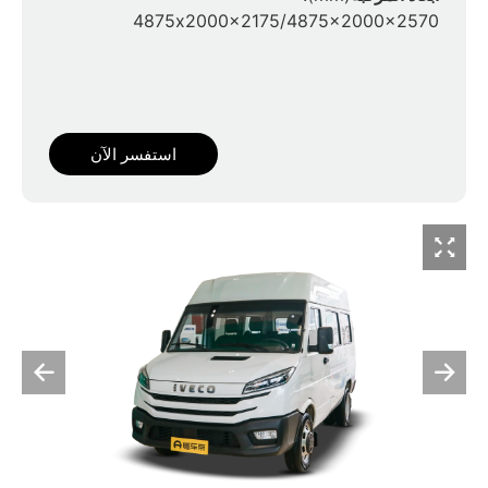
4875x2000x2175/4875x2000x2570
استفسر الآن