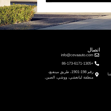
سوف تقوم CEV بحماية خصوصية العملاء بشكل صارم
اتصال
info@cevaauto.com
+86-173-6171-1305
رقم 198-1901، طريق مينفنغ،
نا
منطقة ليانغشي، ووشي، الصين.