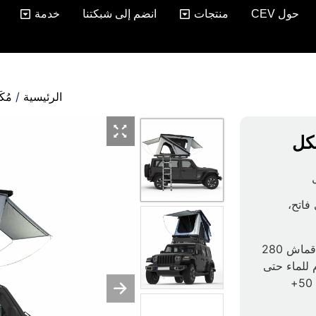
حول CEV
منتجات
انضم إلى شبكتنا
خدمة
الرئيسية
/
مُكَ
كل
اتح،
قماش أكسفورد 600D أو قماش 280
، مع طبقة PU، مقاوم للماء حتى