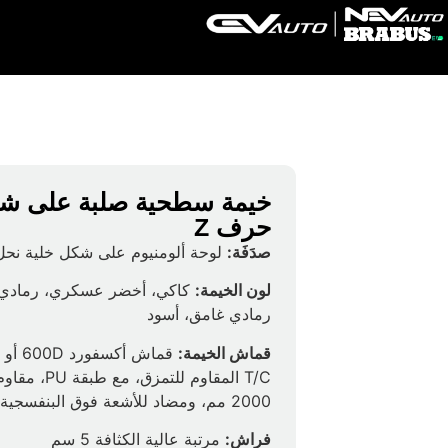
خيمة سطحية صلبة على ش
حرف Z
صدَفَة:
لوحة ألومنيوم على شكل خلية نحل
لون الخيمة:
كاكي، أخضر عسكري، رمادي ف
رمادي غامق، أسود
قماش الخيمة:
T/C المقاوم للتمزق
2000 مم، ومضاد للأشعة فوق البنفسجية 50+
فراش:
مرتبة عالية الكثافة 5 سم