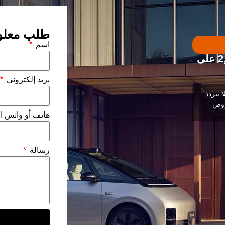
طلب معلو
اسم
استمتع بخصومات تصل إلى $2,000 على
بريد إلكتروني
 تتردد
روض
هاتف أو واتس ا
رسالة