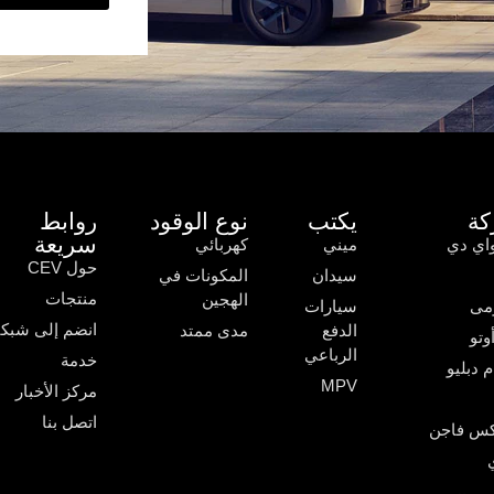
كة
يكتب
نوع الوقود
روابط
سريعة
اي دي
ميني
كهربائي
حول CEV
سيدان
المكونات في
منتجات
الهجين
مى
سيارات
انضم إلى شبكت
الدفع
مدى ممتد
وتو
الرباعي
خدمة
م دبليو
MPV
مركز الأخبار
اتصل بنا
كس فاجن