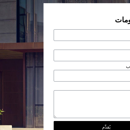
مات
ب
يُقدِّم