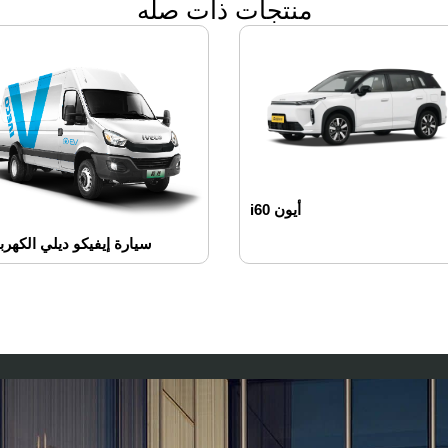
منتجات ذات صله
أيون i60
سيارة إيفيكو ديلي الكهربا