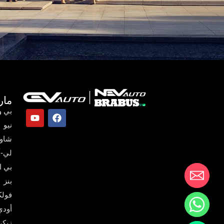
مار
بي و
نيو
شاو
لي-أ
بي ا
بنز
فول
أودي
زيكر