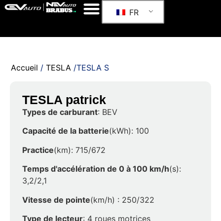
FR
Accueil
/
TESLA
/TESLA S
TESLA patrick
Types de carburant
: BEV
Capacité de la batterie
(kWh): 100
Practice
(km): 715/672
Temps d'accélération de 0 à 100 km/h
(s):
3,2/2,1
Vitesse de pointe
(km/h) : 250/322
Type de lecteur
: 4 roues motrices